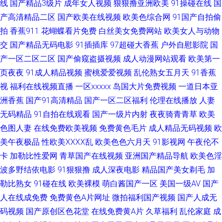
线
国产精品3级片
成年女人视频
狠狠撸亚洲欧美
91操碰在线
国
频 wwwAV玖玖 九一AⅤ 无码日韩尿 91青娱乐在线视频 豆花视频91在线观看
产高清精品二区
国产欧美在线视频
欧美色综合网
91国产自拍偷
拍
香蕉911
花蝴蝶看片免费
白丝美女免费网站
欧美女人与动物
欧美性爱第五页 日韩理论在线观看 91尤物视频 97视频污 国产精品久操 人人
交
国产精品无码电影
91插插库
97超碰大香蕉
户外自慰影院
国
产一区二区二区
国产偷窥盗摄视频
成人动漫网站观看
欧美第一
爱性交 91VA内射视频 91探花系列在线 国模精品视频一区 人妻中文字幕久久
页夜夜
91成人精品视频
蜜桃爱爱视频
乱伦熟女五月天
91香蕉
视
福利在线视频直播
一区xxxxx
岛国大片免费视频
一道日本亚
91高清视频在线 91中文字幕网 国产自拍网站 蜜桃网五月天 51国产情侣在线
洲香蕉
国产91高清精品
国产一区二区福利
伦理在线播放
人妻
无码精品
91自拍在线观看
国产一级片内射
夜夜骑青青草
欧美
91丝袜海角 韩国伦理剧在线观看 激情视频91 日韩黄片 亚洲精品蜜桃成人
色图人妻
在线免费欧美视频
免费黄色毛片
成人精品无码视频
欧
91熟女性爱视频 av大香蕉av 国产精品第1页 欧美人妖视频 婷婷丁香花一区
美午夜极品
性欧美ⅩⅩⅩⅩ乱
欧美色色六月天
91影视网
午夜伦不
卡
加勒比性爱网
青草国产在线视频
亚洲国产精品导航
欧美色淫
91操白丝 91无码精品蜜桃 久久性视频 色伊人婷婷 在线加勒比av 97人人澡
波多野结依电影
91狠狠撸
成人深夜电影
精品国产美女剃毛
加
勒比熟女
91碰在线
欧美裸模
萌白酱国产一区
美国一级AV
国产
东方avsss 久久艹影院 日朝大片 91pro内射 成人免费视频网站 久久社区 欧美
人在线成免费
免费黄色A片网址
微拍福利国产视频
国产人成无
码视频
国产原创区色花堂
在线免费黄A片
久草福利
乱伦家庭
成
性爱va 先锋成人av色影院 51福利视频 91嫩草白丝 av色先锋 国产精品自产拍