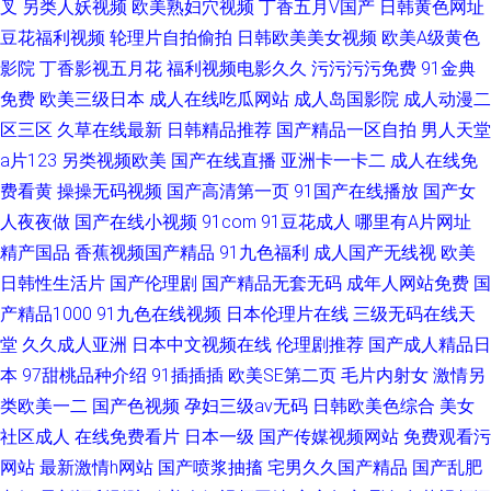
叉
另类人妖视频
欧美熟妇穴视频
丁香五月V国产
日韩黄色网址
豆花福利视频
轮理片自拍偷拍
日韩欧美美女视频
欧美A级黄色
影院
丁香影视五月花
福利视频电影久久
污污污污免费
91金典
免费
欧美三级日本
成人在线吃瓜网站
成人岛国影院
成人动漫二
区三区
久草在线最新
日韩精品推荐
国产精品一区自拍
男人天堂
a片123
另类视频欧美
国产在线直播
亚洲卡一卡二
成人在线免
费看黄
操操无码视频
国产高清第一页
91国产在线播放
国产女
人夜夜做
国产在线小视频
91com
91豆花成人
哪里有A片网址
精产国品
香蕉视频国产精品
91九色福利
成人国产无线视
欧美
日韩性生活片
国产伦理剧
国产精品无套无码
成年人网站免费
国
产精品1000
91九色在线视频
日本伦理片在线
三级无码在线天
堂
久久成人亚洲
日本中文视频在线
伦理剧推荐
国产成人精品日
本
97甜桃品种介绍
91插插插
欧美SE第二页
毛片内射女
激情另
类欧美一二
国产色视频
孕妇三级av无码
日韩欧美色综合
美女
社区成人
在线免费看片
日本一级
国产传媒视频网站
免费观看污
网站
最新激情h网站
国产喷浆抽搐
宅男久久国产精品
国产乱肥