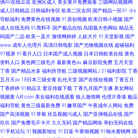
洲AV在线豆花
亚洲区成人
美女黄片免费观看
三级网站视频网
成人日韩精品
日韩福利专区
欧美二区女同
国产精品一区91
小x
导航福利
免费黄色在线视频
91原创视频
欧美日韩小视频
国产
成人在线无码
91黑料不
国产极品自拍
岛国最大色网站
精品无
码国产二品
欧美一及片
激情网婷婷
人妖大片
91天堂影视
国产
www
成年人伦理片
高清日韩电影
国产尤物视频在线
超碰福利
97视屏
91看片入口
日本国产成人视频
日本日韩欧美在线
黄色
资料入口
黄色网三级毛片
最新黄色av
麻豆影院免费
五月天堂
丁香
国产精品水多
福利所导航
三级视频网站J
51福利影院
丁香
五月天av
18日本三级全黄
乱伦天堂
国产在线短视频
丁香五月
丁香婷婷
91精品又
爱豆传媒下载
丁香九月国产主播
美女网站
视频黄
A片com
美女福利在线观看
狼人激情网
伦理片香港
极品
福利导航
黄色三级最新免费
91嫩草国产
午夜成年人网站
免费
国产高清视频
91草莓
丝瓜视频污成人
国产亚洲视品在线
国产
玖玖
国产免费毛不卡片
久久无码
国产精品网络
孕妇无码在线
91手机论坛
91视频新地址
91日逼
午夜啪视频
91啪水蜜桃网
国