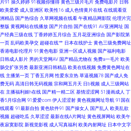
片91
操久婷婷
91视频你懂得
黄色三级片毛片
免费电影片
日韩
欧美爱爱
成人亚洲区
欧美性16
成人色情黄片在线
在线观看亚
九色操逼片 91TV下载 Av自拍探花 人人干国产 91潘吴梦梦 美女91AV 亚洲欧
洲精品
国产热综合
久草网视频在线看
午夜精品网影院
伦理片完
整版
黄视网站在线播放
国产片自拍
国产在线91
AV亚洲网址
国
洲成人免费福利 91香蕉APP官网污 久热免费在线 伊人干福利社 成人淫院77
产经典三级在线
丁香婷婷五月综合
五月花亚洲综合
国产影院第
网 污秽丝瓜视频 国产91免费在线视频 视频在线91 国产人妖一区二区视频 亚
一页
乱码欧美孕交
超碰在线艹
日本在线护士
黄色三级免费网址
香港电影伦理片
91黄色电影
亚洲一区成人视频
国产福利电影
洲成人网站蜜桃 91中文 丝瓜视频草莓视频污 极品美女内射 91观看官网
日韩成人影片
男的天堂网AV
国产精品尤物在
免费a一毛片
欧美
肠交扩张另类
最新亚洲日韩精品
欧美在线视频
免费黄色网址在
www成人在线 九一在线传媒 伊人在线6 91熟女视频口 高清视频在线97 欧美
线
主播第一页
丁香五月网
性爱东京热
草逼视频78
国产成人免
费无码
高清日韩无码视频
宗和网五月天
日b视频
成人三级网站
另类不卡 91激情福利 影音先锋aaa资源 欧美亚洲私人 91美女自慰 国产伊人
在
主播福利姬h在线
国产精一精二区
基情涩涩网
51漫画成人
丁
香5月综合网
91爱爱com
伊人涩涩射
黄色视频网址导航
91国在
网 青青草国产精品 一区二区成人日本 91无码超碰爱搞 国产精品白丝成人在
线观看
91最新自拍
黄色软件91
国产操女人
国产乱人
欧美乱欲
线 欧美资源网 伊人豆花 九九欧美经典视频 91啦九色高潮拳交 国产95在线视
视频
超碰吃瓜
久草涩涩
最新在线A片网址
黄色视屏网站
欧美午
夜寂寞影院
新视觉影视
成人写真福利
欧美内射网址
日本中文字
频 欧美123首页 av福利入口 欧美久久青青草 91精品自 免费观看国产黄色网