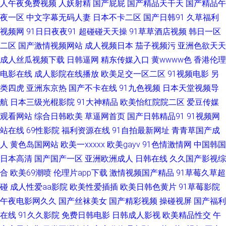
人午夜免费视频
人妖射精
国产屁屁
国产精品天干天
国产精品午
夜一区
中文字幕无码人妻
日本不卡二区
国产日韩91
久草福利
在线 日韩成人色网 香蕉成人东京热AV 91海角社区国产精伦 www天堂91 久
视频网
91日日夜夜91
超碰碰天天操
91草草酒店视频
韩日一区
久草午夜福利视频 色色剧场 伊人网在线9 91喷水网站 国产精品不卡一区 男
二区
国产激情视频网站
成人视频日本
茄子视频污
亚洲色欲天天
成人丝瓜视频下载
日韩逼网
精东传媒入口
黄wwww色
香港伦理
女上床视频 影音先锋91AV 91抠逼 www操欧美 激情综合传媒 深爱激情五月
电影在线
成人影院在线播放
欧美足交一区二区
91视频电影
另
类四虎
亚洲东京热
国产不卡在线
91九色视频
日本天堂视频导
天 最新高清无码专区 91熟女精品91 国产香蕉在线视频 日韩福利专区 先锋影
航
日本三级光棍影院
91大神精品
欧美怡红院院二区
爱豆传媒
观看网站
综合日韩欧美
草逼网首页
国产日韩精品91
91视频网
视资源Va 91丝袜国产 激情图区亚洲欧美日韩 日日干日日操电影导航
站在线
69性影院
福利资源在线
91自拍最新网址
青青草国产成
91nwww网站 91永久免费观看 五月天婷婷性爱网 国精第二页在线观看 日韩
人
黄色岛国网站
欧美一xxxxx
欧美gayv
91色情激情网
中国韩国
日本高清
国产国产一区
亚洲欧洲成人
日韩在线
久久国产影视综
性爱建材有限公司 a日韩片 精品一区二区三区香蕉 色欲一期二期 91论坛26
合
欧美69潮喷
伦理片app下载
激情视频国产精品
91草莓久草超
碰
成人性爱aa影院
欧美性爱插插
欧美日韩色黄片
91草莓影院
肏屄视频久久 麻豆电影网址入口 五月开心激情久久伊人 91免免费版九幺 国
午夜电影网久久
国产丝袜美女
国产精彩视频
操碰视屏
国产福利
在线
91久久影院
免费日韩电影
日韩成人影视
欧美精品性交
午
产午夜福利二区 日韩视频一区二区蜜桃 伊人福利视频一 91免费公开视频观