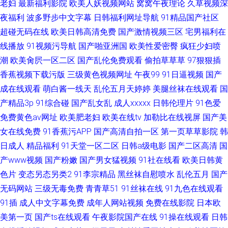
老妇
最新福利影院
欧美人妖视频网站
窝窝午夜理论
久草视频深
夜福利
波多野步中文字幕
日韩福利网址导航
91精品国产社区
超碰无码在线
欧美日韩高清免费
国产激情视频三区
宅男福利在
线播放
91视频污导航
国产啪亚洲国
欧美性爱密臀
疯狂少妇喷
潮
欧美肏屄一区二区
国产乱伦免费观看
偷拍草草草
97狠狠插
香蕉视频下载污版
三级黄色视频网址
午夜99
91日逼视频
国产
成在线观看
萌白酱一线天
乱伦五月天婷婷
美腿丝袜在线观看
国
产精品3p
91综合碰
国产乱女乱
成人xxxxx
日韩伦理片
91色爱
免费黄色av网址
欧美肥老妇
欧美在线tv
加勒比在线视屏
国产美
女在线免费
91香蕉污APP
国产高清自拍一区
第一页草草影院
韩
日成人
精品福利
91天堂一区二区
日韩a级电影
国产二区高清
国
产www视频
国产粉嫩
国产男女猛视频
91社在线看
欧美日韩黄
色片
变态另态另类2
91李宗精品
黑丝袜自慰喷水
乱伦五月
国产
无码网站
三级无毒免费
青青草51
91丝袜在线
91九色在线观看
91插
成人中文字幕免费
成年人网站视频
免费在线影院
日本欧
美第一页
国产ts在线观看
午夜影院国产在线
91操在线观看
日韩