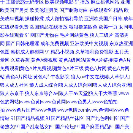
干
主播诱惑无码专区
欧美视频电影
91播放
麻豆桃色网站
亚洲
欧美国产另类
欧美伦理另类
国产刺激对白
在线观看91精品
欧
美成年视频
操碰操揉
成人微拍福利导航
亚洲欧美国产日韩
成年
在线观看免费
岛国精品在线播放
狠狠撸第四色
欧美一页
女同电
影在线观看
91网国产尤物在
毛片网站黄色
狼人三级片
高清男
同
国产日韩伦理淫
成年免费视频
亚洲欧美中文视频
东京热亚洲
色图
蜜桃成人超碰网
91精品小视频
久草福利免费视影
五月天
堂网
久草香蕉
黄色A级视频|黄色A级网站|黄色A片链接|黄色A片
免费观看|黄色A片免费视频|黄色A片三级|黄色A片网|黄色A片网
站|黄色A片网址|黄色A片午夜影院
狼人av中文在线|狼人草伊人|
狼人成人社区|狼人成人综合|狼人成人综合网|狼人成人综合亚洲|
狼人东京干|狼人东京综合av|狼人干av天堂|狼人干大香蕉
www
色的网站|www色黄|www色黄网|www色男人|www色拍拍
拍|www色片国产|www色情|www色情com|www色情网|www色
情站
91国产精品视频|91国产精品丝袜|91国产九色蝌蚪|91国产
老熟女|91国产乱老熟女|91国产论坛|91国产麻豆精品|91国产美