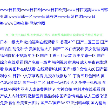
www日韩美|www日韩欧|www日韩欧美|www日韩视频|www日韩
亚洲|www日韩一区|www日韩有码|www日韩在线|www日
撸|www日撸夜撸
网站地图
日本一级大片
微拍福利在线观看
91香蕉APP
国产二区三区
国产
深夜色福亚洲福利无码 豆花视频福利 影音先锋热色 肏笔123 久久99精品久
精品性
乱伦种子
美国伦理大片
国产二区在线观看
美女伦理视频
福利偷拍小视频
91社区国产
丁香五月天堂
欧美变态一区
国产
久三级 九九精在线 熟女探花在线 91啦精品视频网站 伦理在线 先锋在线资源
综合在线观看
国产免费一级片
福利视频资源站
成人午夜在线观
av 91精品专区 大香蕉资源站 日本在线免费成人 91农村站街熟女露脸 国产一
看
欧美图片在线观看
在线观看h视频
国产a级0
变性人妖
国产福
利永久
日韩中文字幕观看
足交在线播放91
丁香五月色网站
黄
二三av 性欧美91 91链接免费下载 东方AV免费看 欧美灌肠扩荫调教 新视频
色3级抢网站
国产一区二区
日本一级婬片
久久免费手机视频
学
生妹Av网站
亚洲人成免费网站
91大神自拍
福利片在线观看
国
sss国产 91日韩高清 国产成人午夜在线 欧美精品久久 五月婷香 91豆花视频
产成人内射无码
激情五月极品婷婷
国产剧情精品
成人三级伦理
免费
偷怕欧美亚州图片
国产AV国产AV
97亚洲精华液
国内精自
91作爱 精品视频在线看片 三级黄视频在线 91看片免费网址 www91在线视