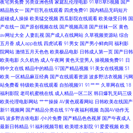
夜宅男免费
另类亚洲色情
家庭乱伦理电影
91草B草B视频
国产
精品熟女一
国产巨乳在线观看
四虎免费91
国内精品无码短片
看 国产盗摄成人一区二区 欧美四级电影在线观看 伊人久久av www欧日美韩
超碰成人操操
欧美猛交视频
西瓜影院在线观看
欧美做受日韩
国
九一精品网站 少妇熟女一区二区 91豆花网址在线 成人黄色三级片网站 欧美
产在线一
国产原创视频在线
国产视频高清
国产丝袜一区
黄色
av网址大全
人妻乱视
国产成人在线网站
久草视频资源站
综合
日性美女性潮视频 五月婷最新网址 91大香蕉在线99 国产精品久久亚 欧美日
五月香
成人app在线
四虎试看
91男女
国产男小鲜肉同
福利影
院网站
激情五月天色色
欧美极品电影
日韩成人第一页
国产日韩
韩另类综合 香蕉嫩草 91免费小视频 久久精品国产精品 亚洲国产精品久久 91
欧美电影
久久机热
成人午夜网
黄色天堂男人
操视频免费91
日
韩中文在线
精品中的精品
97国产精品视频
91美女在线视频
51
精片 ts性爱 国产精品一二 四虎导航页 91麻豆高清视频 A片男人天堂 老司机
欧美
一区精品麻豆经典
国产在线观看资源
波多野洁衣视频
污网
站免费看
特级欧美在线观看
自拍视频91
91艹艹
久草网在线
18
精品 中文久久日韩 91性视频 精品免费产品精品资源 婷婷激情激情 91麻豆
福利影院
老司机蜜桃在线
成人精品一区二区
韩日爆乳无码三级
国产视频99 日韩鲁丝无码 五月天色色播 久久九九 色戒wwwwwww 91快操
欧美伦理电影网站
艹艹操操
AV黄色观看网站
日韩欧美在线国产
新91视频网
国产精品分类在线
97午夜福利视频
岛国AV动作无
不卡的av网站在线 内射喷水高潮视频 婷婷伊人一区二区三区 91最新发布 九
码
波多野吉依电影
小h片免费
国产精品色色视屏
国产午夜成人
最新日韩精品
91福利视频导航
欧美喷水影院
91爱爱视频
欧美
九热婷婷 色妞妞水婷婷操导航 91国产精品第一页 俺去也色 久久五月电影 深