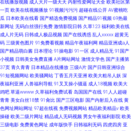
在线播放视频
成人大片一级天天
内射性爱网址大全
欧美社区第
一页
欧美在线视频播放
91视频污污污
超碰在线公开
AV蜜桃吃
瓜
日本欧美在线看
国产精选免费视频
国产精品91视频
69热最
新网址
无码白丝强行免费
激情影院日韩
久草123
福利欧美在线
成人片无码
日韩成人极品视频
国产在线诱惑
乱人xxxxx
超黄无
码
三级黄色图片
91免费看视频
精品午夜福利网
精品亚洲成a人
国产精品萌白酱
日本理论
91操电影
91一区
成人精品无
91国产
小视频
日韩美女免费直播
A片网站网址
激情文学色
国产主播第
37页
青久青青
日本精品在线播放
三级A片
国产日韩亚洲综合
91短视频网站
欧美骚网站
丁香五月天亚洲
欧美大粗吊人妖
深
夜福利亚洲
人兽福利导航
91叉叉操小骚逼
成人18视频
欧美大
鸡吧
草逼wwww
久草福利免费试看
岛国国产在线
91人人超碰
青青
美女白丝18禁
91肏比
国产三区电影
国产内射后入在线
黄
色网址网站网址
97超在线视
免费视频网站
精品欧美精品v
欧美
操碰
欧美二级片网址
精品成人无码视频
男女午夜福利影院
欧美
三级电影
免费黄色网址
成年版快手
日韩福利无码
四虎四房
亚