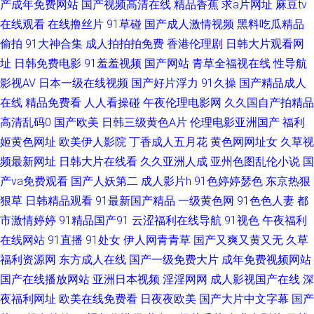
产成年免费网站
国产视频高清在线
精品香蕉
求a片网址
麻豆tv
在线观看
在线撸丝片
91草碰
国产成人激情视频
黑料吃瓜精品
传媒视频一区免费播放 微拍福利电影 91中文娱乐网 蜜桃视频在线看 伊人性
偷拍
91大神合集
成人拍拍拍免费
香港伦理剧
日韩大片观看网
址
日韩免费电影
91羞羞视频
国产网站
青草全福视在线
性导航
网 91视频播放精品 国产成人精品一二三区 欧美亚洲日韩国产婷婷 91刺激牛
影视AV
日本一级在线视频
国产好片浮力
91久操
国产精品成人
牛 久久福利二区 一本无码免费 超踫三级片 成人在线观看你懂的 欧韩avav 影
在线
精品免费看
人人看操碰
午夜伦理电影网
久久国自产拍精品
高清乱码0
国产欧美
日韩三级黄色A片
伦理电影亚洲国产
福利
音先锋av资源在线 东方AV成人视 欧美黄色网址 夜夜女人国产精品 福利导视
姬黄色网址
欧美伊人影院
丁香成人五月花
黄色网网址女
久草视
频最新网址
日韩大片在线看
久久亚洲人成
亚州色图乱伦小说
国
频 无码精品天堂福利区 91视频在线观看 韩日视频 91九色网址 91ri国产精品
产va免费观看
国产人妖第二
成人影片h
91色婷婷瑟色
东京热狠
狠草
日韩精品观看
91最新国产精品
一级黄色网
91色色人妻
都
视频 91在线狼友 美女母亲黄色三级A片 91牛牛国产人妻久久 久草免费资源
市激情婷婷
91精品国产91
云涩福利在线导航
91视色
午夜福利
站 无码砖区 97av伊人网 久草网成人 伪娘91 91色免费看 国产这里只有久久
在线网站
91直播
91处女
伊人网青青草
国产又爽又黄又无
久草
福利资源网
东方成人在线
国产一级免费大片
成年免费视频网站
日韩欧美一级 超碰日本片 日本理论片网站 91探花导航 老司机精品网 亚洲一
国产在线播放网站
亚洲日本视频
淫淫网网
成人影视国产在线
深
夜福利网址
欧美在线免费看
日夜夜欧美
国产大片中文字幕
国产
区二区三区婷婷 AV影音先锋电影网 美女操逼网站国产 影音先锋av资源色图