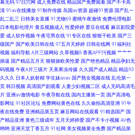
幕无码
97日穴网
成人免费在线
精品国产免费观看
国产不卡高
清
91av在线播放
91制作传媒
岛国av资源
超碰91资源
国产乱一
址 白丝中出在线观看 青娱乐av 青娱乐av
乱二乱三
日韩美女直播
91尤物69
蜜桃午夜激情
免费伦理电影
日本电影伦理片
黄瓜视频成人
性爱婷婷
爱豆在线看
麻豆影院爱
爱
成人软件视频
午夜宅男在线
91专区在线
狠狠干欧美
国产三
级国产
国产欧美日韩在线
97五月天婷婷
日韩在线网
91福利社
视频
福利导航
A片三级网站
久草视频8
香蕉APP污视频
艹艹艹
插逼
国产精品五月天
狠狠操欧美性爱
国产绝色精品
精品孕妇无
码视频
午夜A片三级片
天美果冻传媒
久久国产成人精品
精品93
久久久
日本人妖射精
学生妹avav
国产熟女视频在线
乱伦第一
页
韩日视频
高清国产剧观看
人妻少妇视频二区
成人无码高清毛
片
亚洲av激情电影
午夜导航在线
国内主播第一页
国产高清电
影网址
91社区论坛
免费网站黄色在线
久久偷拍高清亚洲
91午
夜在线免费
亚洲精品第五页
麻豆网站在线观看
91精选国产
国
产精品亚洲
黄色三级成年
五月天婷婷爱
国产不卡小视频
AV色
哟哟
亚洲天堂丁香五月
91社网
美女视频黄全免费
国产精品第