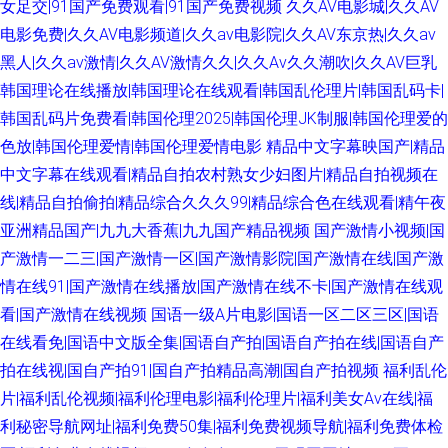
女足交|91国产免费观看|91国产免费视频
久久AV电影城|久久AV
电影免费|久久AV电影频道|久久av电影院|久久AV东京热|久久av
黑人|久久av激情|久久AV激情久久|久久Av久久潮吹|久久AV巨乳
韩国理论在线播放|韩国理论在线观看|韩国乱伦理片|韩国乱码卡|
韩国乱码片免费看|韩国伦理2025|韩国伦理JK制服|韩国伦理爱的
色放|韩国伦理爱情|韩国伦理爱情电影
精品中文字幕映国产|精品
中文字幕在线观看|精品自拍农村熟女少妇图片|精品自拍视频在
线|精品自拍偷拍|精品综合久久久99|精品综合色在线观看|精午夜
亚洲精品国产|九九大香蕉|九九国产精品视频
国产激情小视频|国
产激情一二三|国产激情一区|国产激情影院|国产激情在线|国产激
情在线91|国产激情在线播放|国产激情在线不卡|国产激情在线观
看|国产激情在线视频
国语一级A片电影|国语一区二区三区|国语
在线看免|国语中文版全集|国语自产拍|国语自产拍在线|国语自产
拍在线视|国自产拍91|国自产拍精品高潮|国自产拍视频
福利乱伦
片|福利乱伦视频|福利伦理电影|福利伦理片|福利美女Av在线|福
利秘密导航网址|福利免费50集|福利免费视频导航|福利免费体检