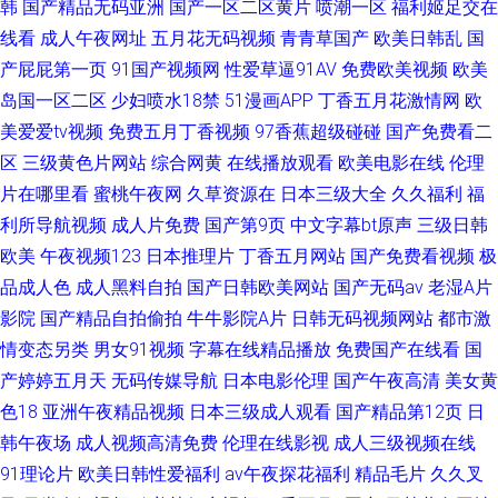
韩
国产精品无码亚洲
国产一区二区黄片
喷潮一区
福利姬足交在
线看
成人午夜网址
五月花无码视频
青青草国产
欧美日韩乱
国
产屁屁第一页
91国产视频网
性爱草逼91AV
免费欧美视频
欧美
岛国一区二区
少妇喷水18禁
51漫画APP
丁香五月花激情网
欧
美爱爱tv视频
免费五月丁香视频
97香蕉超级碰碰
国产免费看二
区
三级黄色片网站
综合网黄
在线播放观看
欧美电影在线
伦理
片在哪里看
蜜桃午夜网
久草资源在
日本三级大全
久久福利
福
利所导航视频
成人片免费
国产第9页
中文字幕bt原声
三级日韩
欧美
午夜视频123
日本推理片
丁香五月网站
国产免费看视频
极
品成人色
成人黑料自拍
国产日韩欧美网站
国产无码av
老湿A片
影院
国产精品自拍偷拍
牛牛影院A片
日韩无码视频网站
都市激
情变态另类
男女91视频
字幕在线精品播放
免费国产在线看
国
产婷婷五月天
无码传媒导航
日本电影伦理
国产午夜高清
美女黄
色18
亚洲午夜精品视频
日本三级成人观看
国产精品第12页
日
韩午夜场
成人视频高清免费
伦理在线影视
成人三级视频在线
91理论片
欧美日韩性爱福利
av午夜探花福利
精品毛片
久久叉