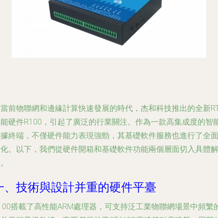
在當前物聯網和邊緣計算快速發展的時代，杰和科技推出的全新RT
智能硬件R100，引起了廣泛的行業關注。作為一款高集成度的智
數據終端，不僅硬件能力表現強勁，其基礎軟件服務也進行了全
優化。以下，我們從硬件開箱和基礎軟件功能兩個層面切入具體
析。
一、技術與設計并重的硬件平臺
100搭載了高性能ARM處理器，可支持泛工業物聯網場景中頻繁