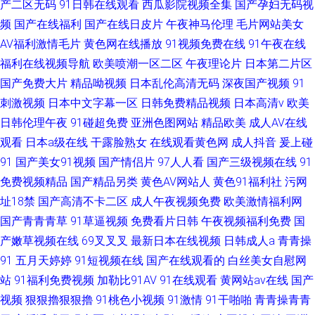
产二区无码
91日韩在线观看
西瓜影院视频全集
国产孕妇无码视
频
国产在线福利
国产在线日皮片
午夜神马伦理
毛片网站美女
AV福利激情毛片
黄色网在线播放
91视频免费在线
91午夜在线
福利在线视频导航
欧美喷潮一区二区
午夜理论片
日本第二片区
国产免费大片
精品呦视频
日本乱伦高清无码
深夜国产视频
91
刺激视频
日本中文字幕一区
日韩免费精品视频
日本高清v
欧美
日韩伦理午夜
91碰超免费
亚洲色图网站
精品欧美
成人AV在线
观看
日本a级在线
干露脸熟女
在线观看黄色网
成人抖音
爰上碰
91
国产美女91视频
国产情侣片
97人人看
国产三级视频在线
91
免费视频精品
国产精品另类
黄色AV网站人
黄色91福利社
污网
址18禁
国产高清不卡二区
成人午夜视频免费
欧美激情福利网
国产青青青草
91草逼视频
免费看片日韩
午夜视频福利免费
国
产嫩草视频在线
69叉叉叉
最新日本在线视频
日韩成人a
青青操
91
五月天婷婷
91短视频在线
国产在线观看的
白丝美女自慰网
站
91福利免费视频
加勒比91AV
91在线观看
黄网站av在线
国产
视频
狠狠擼狠狠擼
91桃色小视频
91激情
91干啪啪
青青操青青