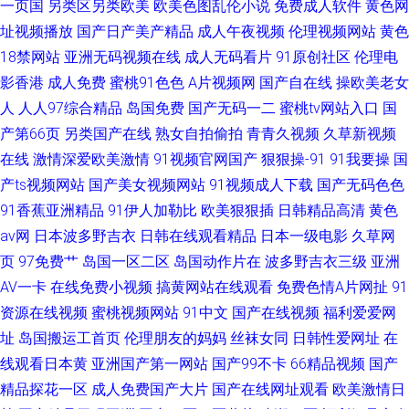
一页国
另类区另类欧美
欧美色图乱伦小说
免费成人软件
黄色网
址视频播放
国产日产美产精品
成人午夜视频
伦理视频网站
黄色
18禁网站
亚洲无码视频在线
成人无码看片
91原创社区
伦理电
影香港
成人免费
蜜桃91色色
A片视频网
国产自在线
操欧美老女
人
人人97综合精品
岛国免费
国产无码一二
蜜桃tv网站入口
国
产第66页
另类国产在线
熟女自拍偷拍
青青久视频
久草新视频
在线
激情深爱欧美激情
91视频官网国产
狠狠操-91
91我要操
国
产ts视频网站
国产美女视频网站
91视频成人下载
国产无码色色
91香蕉亚洲精品
91伊人加勒比
欧美狠狠插
日韩精品高清
黄色
av网
日本波多野吉衣
日韩在线观看精品
日本一级电影
久草网
页
97免费艹
岛国一区二区
岛国动作片在
波多野吉衣三级
亚洲
AV一卡
在线免费小视频
搞黄网站在线观看
免费色情A片网扯
91
资源在线视频
蜜桃视频网站
91中文
国产在线视频
福利爱爱网
址
岛国搬运工首页
伦理朋友的妈妈
丝袜女同
日韩性爱网址
在
线观看日本黄
亚洲国产第一网站
国产99不卡
66精品视频
国产
精品探花一区
成人免费国产大片
国产在线网址观看
欧美激情日