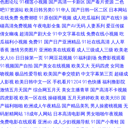
色图论坛
91榴莲小视频
国产高清一卡新区
国产看片资源
二色
吧97资源站
欧美日韩另类0
91华人
国产日韩一区二区
日本网站
夜91福利社 97成人电影 91官方传谋免费线观看 在线播放成人a 成人综合婷
在线免费
免费潮喷
91原创国产视频
成人吃瓜福利
国产在线9
操
婷国产精品 色色欧美日韩综合 91黑丝美女在线诱惑观看 肏笔123 老司机福
碰高清免费视频
午夜电影全集
国产AV无码
人妻系列
爱豆传媒
倩女幽魂
超清国产剧大全
91中文字幕在线
免费在线小视频
吃
利精品 四虎最新跳转麻豆 92国产福利视频 欧美h网 性爱剧场 91社久久 九色
瓜福利小视频
免费91
国产日产亚洲精品
91社在线高清
人人草
香蕉
激情另类图片
亚洲欧美在线观看
成人三级成人三级
欧美老
入口 日韩56页 在线不卡的AV网址 99久久国产 久精品久精品 色墦基地 91肏
女人bb
日日操第一页
91网豆花视频
91福利剧场
免费影视观看
91视频国产自拍
国产美女在线视频
欧美又大
无码四虎
女同激
在线免费观看 九一色人 伪娘ts网址 97视频在线激情观看 狼友福利导航 内射
吻视频
极品性爱导航
欧美国产拳交喷奶
中文字幕第三页
超碰成
人影视
欧美日韩中文一区
手机看片1204
91色快播
福利撸影院
人妻14p 草草地址一二三 老师机午夜福利Av 熟妇人妻一区二区 成人是频线
激情五月天国产
综合网五月天
美女主播青草
国产高清不卡视频
观 日本久久视 91国产丝袜射精 福利入口Av 男人天堂导航 91TS在线 91制片
四虎影视
欧美一区在线
操碰视频
五月天婷婷欧美
欧美大BB
国
产福利啪啪
欧洲成人午夜精品
国产精品美乳
男人操蜜桃视频
无
厂东京热 国产在线第一页 午夜福利91 超碰成人在线真实国产 日韩性网 91视
码射精网站
18成年人网站
日本高清电影网
男女啪啪午夜视频
免费电影在线观看
亚洲ab
成人少妇视频导航
91国产小青蛙
国
频97 韩国不卡群 亚州tv 91性愛 国产精品久久婷婷 色欲香淫综合 91副利社